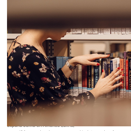
Educación para el Desarrollo
Sostenible y la Ciudadanía
La Fundación para la Investigación del Clima (FIC)
impulsa su Estrategia de Educación para el Desarrollo y
Ciudadanía Global (EpD‑CG) desde un enfoque
transformador, ecosocial y comprometido con la justicia
global. Esta hoja de ruta conecta los desafíos locales
con las dinámicas globales, promoviendo una ciudadanía
crítica, participativa y corresponsable ante la crisis
climática y las desigualdades.
La estrategia pivota sobre el alto valor añadido que FIC
aporta al sector, basado en un perfil profesional ligado a
la ciencia, la I+D+i y la ejecución de proyectos tanto en
España como en América Latina;