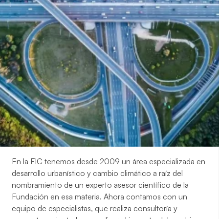
Qué ofrecemos
La situación de
vulnerabilidad
frente a los
eventos
meteorológicos extremos
está incrementando la
preocupación internacional por el impacto del cambio
climático sobre las ciudades.
En la FIC tenemos desde 2009 un
área especializada en
desarrollo urbanístico y cambio climático
a raíz del
nombramiento de un experto asesor científico de la
Fundación en esa materia. Ahora contamos con un
equipo de especialistas, que realiza consultoría y