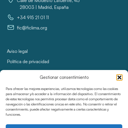
Calle de Modesto Lafuente, 45
28003 | Madrid, España
+34 915 21 01 11
fic@ficlima.org
Aviso legal
Política de privacidad
Política de cookies
Gestionar consentimiento
Licitaciones y adjudicaciones
Para ofrecer las mejores experiencias, utilizamos tecnologías como las cookies
Accesibilidad
para almacenar y/o acceder a la información del dispositivo. El consentimiento
de estas tecnologías nos permitirá procesar datos como el comportamiento de
navegación o las identificaciones únicas en este sitio. No consentir o retirar el
consentimiento, puede afectar negativamente a ciertas características y
funciones.