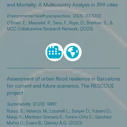
and Mortality: A Multicountry Analysis in 399 cities
Environmental health perspectives, 131(3), 037002.
O’Brien, E., Masselot, P., Sera, F., Roye, D., Breitner, S., &
MCC Collaborative Research Network. (2023)
Assessment of urban flood resilience in Barcelona
for current and future scenarios. The RESCCUE
project
Sustainability, 12 (23), 9881;
Russo, B.; Velasco, M.; Locatelli L.; Sunyer D.; Yubero D.;
Monjo R.; Martínez-Gomariz E.; Forero-Ortiz E.; Sánchez-
Muñoz D.; Evans B.; Gómez A.G. (2020)