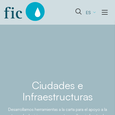
Skip
to
Abrir
ES
content
el
formulario
de
búsqueda
Ciudades e
Infraestructuras
Desarrollamos herramientas a la carta para el apoyo a la