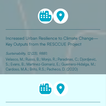
Increased Urban Resilience to Climate Change—
Key Outputs from the RESCCUE Project
Sustainability, 12 (23), 9881;
Velasco, M.; Russo, B.; Monjo, R.; Paradinas, C.; Djordjević,
S.; Evans, B.; Martínez-Gomariz, E.; Guerrero-Hidalga, M.;
Cardoso, M.A.; Brito, R.S.; Pacheco, D. (2020)