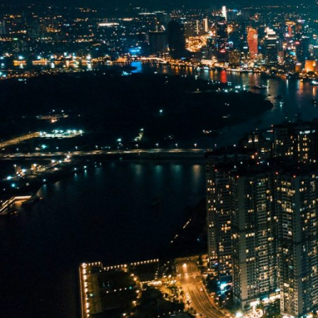
The Secondary Cities Deve
Asiático de Desarrollo en
objetivo evaluar el desa
implementación de planes 
medio en Viet Nam: Ha Giang 
(provincia de Vinh Phuc); H
con la República Popular de 
es estratégico para la indus
infraestructura urbana pueden
eficaz gestión de recursos y
por lo que se han diseñado 
planificación ambient