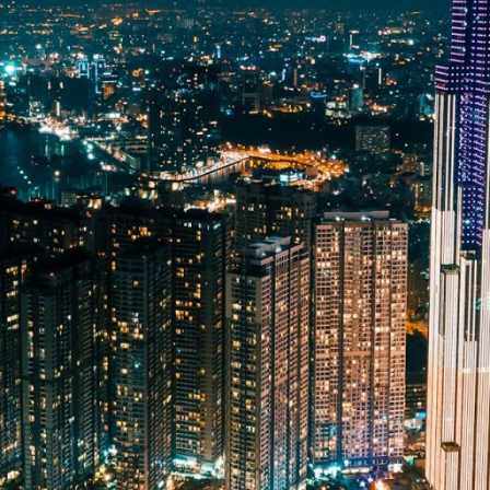
lopment Project II (Green Cities), proyec
 el marco de su programa de desarrollo ur
rrollo urbano integrado y la mejora del m
de acción de ciudades ecológicas (GCAP) 
(provincia de Ha Giang), Hue (provincia 
a Giang, como ciudad fronteriza, proporci
China; Hue es uno de los centros patrimon
tria. No obstante, a pesar de su potencial 
 considerarse insuficientes en las tres ci
 la degradación de la calidad ambiental es
competencias de la comunidad para el des
al, la gestión del riesgo de desastres y la