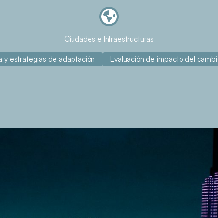
Ciudades e Infraestructuras
a y estrategias de adaptación
Evaluación de impacto del cambio
Sobre el proyecto