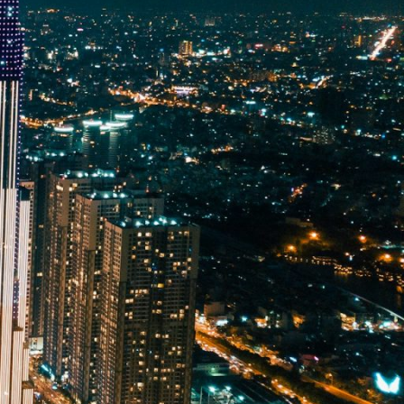
to financiado por el Banco
bano sostenible, tuvo como
edio ambiente mediante la
en tres ciudades de tamaño
de Thua Thien Hue) y Vinh Yen
ona conectividad estratégica
iales de Viet Nam; y Vinh Yen
estratégico, los servicios de
udades, y esto junto a la poca
tán limitando su crecimiento,
arrollo urbano integrado, la
 protección climática.