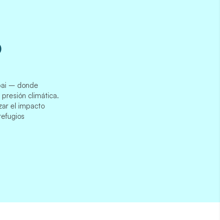
o
ibai – donde
presión climática.
izar el impacto
refugios