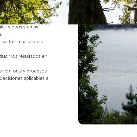
olución basados en CMIP6.
 disponibilidad de recursos.
ales y ecosistemas.
e.
cia frente al cambio
ducir los resultados en
 territorial y procesos
 decisiones aplicables a