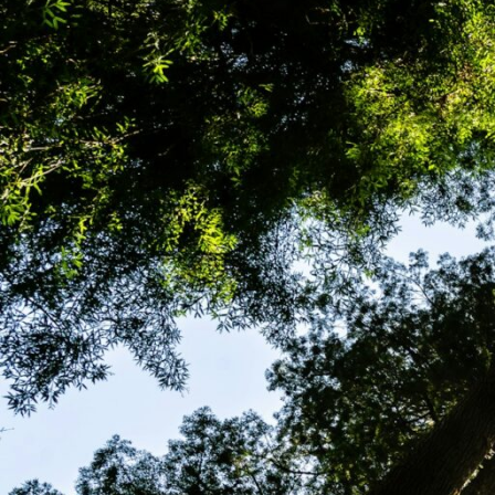
ReBioCCan busca desarrollar
cambio climático en Reser
El marco de ReBi