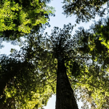
 propuestas participativas de refugios de 
vas de la Biosfera de la Cornisa Cantábric
dominio público marítimo-terrestre.
oCCan