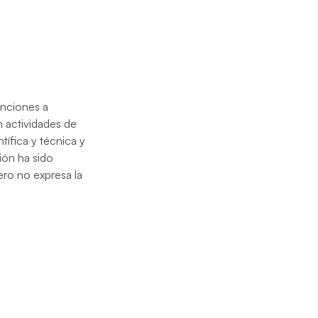
enciones a
n actividades de
tífica y técnica y
ión ha sido
ero no expresa la