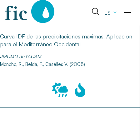
Skip
to
Abrir
ES
content
el
formulario
de
Curva IDF de las precipitaciones máximas. Aplicación
búsqueda
para el Mediterráneo Occidental
JMCMO de l’ACAM
Moncho, R., Belda, F., Caselles V. (2008)