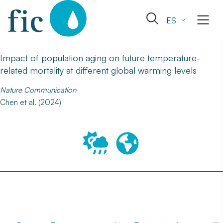
Skip
to
Abrir
ES
content
el
formulario
de
Impact of population aging on future temperature-
búsqueda
related mortality at different global warming levels
Nature Communication
Chen et al. (2024)