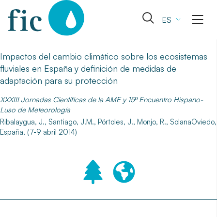
Skip
to
Abrir
ES
content
el
formulario
de
Impactos del cambio climático sobre los ecosistemas
búsqueda
fluviales en España y definición de medidas de
adaptación para su protección
XXXIII Jornadas Científicas de la AME y 15º Encuentro Hispano-
Luso de Meteorología
Ribalaygua, J., Santiago, J.M., Pórtoles, J., Monjo, R., SolanaOviedo,
España, (7-9 abril 2014)