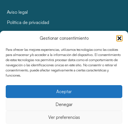
Aviso legal
Política de privacidad
Política de cookies
Gestionar consentimiento
Licitaciones y adjudicaciones
Para ofrecer las mejores experiencias, utilizamos tecnologías como las cookies
Accesibilidad
para almacenar y/o acceder a la información del dispositivo. El consentimiento
de estas tecnologías nos permitirá procesar datos como el comportamiento de
navegación o las identificaciones únicas en este sitio. No consentir o retirar el
consentimiento, puede afectar negativamente a ciertas características y
funciones.
Aceptar
Denegar
Ver preferencias