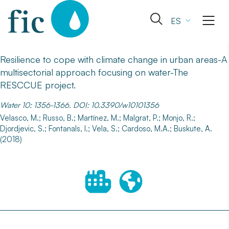
Skip
to
Abrir
ES
content
el
formulario
de
Resilience to cope with climate change in urban areas-A
búsqueda
multisectorial approach focusing on water-The
RESCCUE project.
Water 10: 1356-1366. DOI: 10.3390/w10101356
Velasco, M.; Russo, B.; Martínez, M.; Malgrat, P.; Monjo, R.;
Djordjevic, S.; Fontanals, I.; Vela, S.; Cardoso, M.A.; Buskute, A.
(2018)