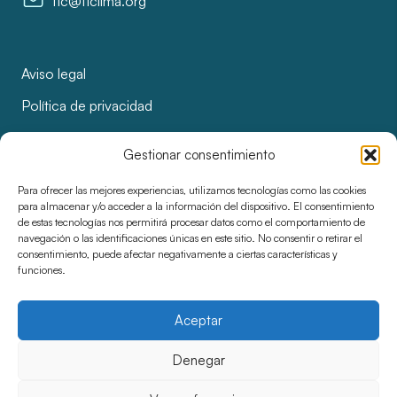
fic@ficlima.org
Aviso legal
Política de privacidad
Política de cookies
Gestionar consentimiento
Licitaciones y adjudicaciones
Para ofrecer las mejores experiencias, utilizamos tecnologías como las cookies
Accesibilidad
para almacenar y/o acceder a la información del dispositivo. El consentimiento
de estas tecnologías nos permitirá procesar datos como el comportamiento de
navegación o las identificaciones únicas en este sitio. No consentir o retirar el
consentimiento, puede afectar negativamente a ciertas características y
funciones.
Aceptar
Denegar