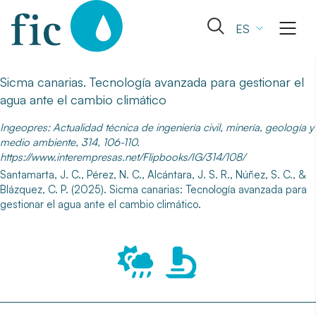
Skip
to
Abrir
ES
content
el
formulario
de
Sicma canarias. Tecnología avanzada para gestionar el
búsqueda
agua ante el cambio climático
Ingeopres: Actualidad técnica de ingeniería civil, minería, geología y
medio ambiente, 314, 106-110.
https://www.interempresas.net/Flipbooks/IG/314/108/
Santamarta, J. C., Pérez, N. C., Alcántara, J. S. R., Núñez, S. C., &
Blázquez, C. P. (2025). Sicma canarias: Tecnología avanzada para
gestionar el agua ante el cambio climático.