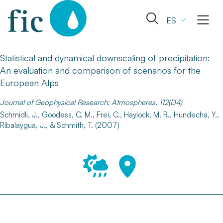
Skip
to
Abrir
ES
content
el
formulario
de
Statistical and dynamical downscaling of precipitation:
búsqueda
An evaluation and comparison of scenarios for the
European Alps
Journal of Geophysical Research: Atmospheres, 112(D4)
Schmidli, J., Goodess, C. M., Frei, C., Haylock, M. R., Hundecha, Y.,
Ribalaygua, J., & Schmith, T. (2007)