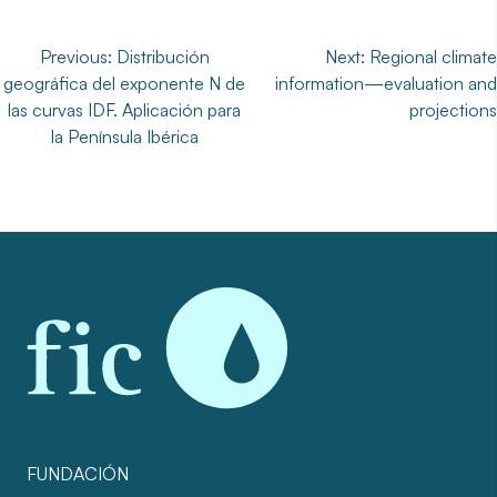
Navegación
Previous:
Distribución
Next:
Regional climate
geográfica del exponente N de
information—evaluation and
de
las curvas IDF. Aplicación para
projections
entradas
la Península Ibérica
FUNDACIÓN