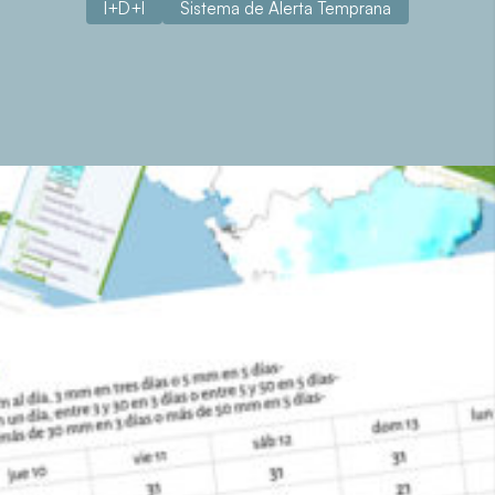
I+D+I
Sistema de Alerta Temprana
Sobre el proyecto
Nicamet y Hondumet son sistemas de alerta
meteorológica desarrollados para el Instituto
Nicaraguense de Estudios Territoriales (INETER) y la
Comisión Permanente de Contingencias de Honduras
(COPECO). Ambas agencias tienen dentro de sus
mandatos todos los aspectos relacionados con la
meteorología (observación, predicción y provisión de
información) en sus respectivos países. Estos dos