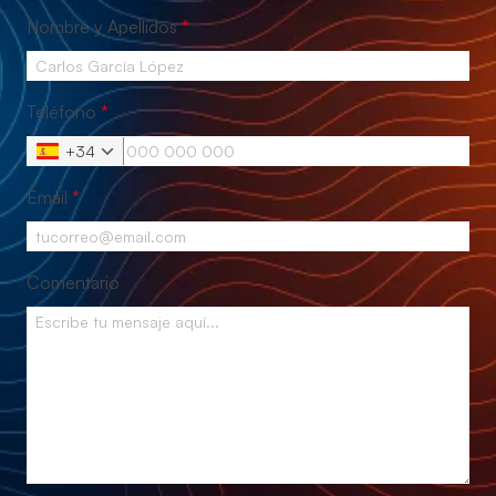
Nombre y Apellidos
*
Teléfono
*
+34
Email
*
Comentario