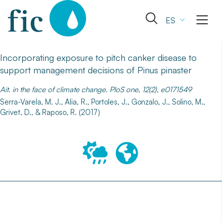
Skip
to
Abrir
ES
content
el
formulario
de
Incorporating exposure to pitch canker disease to
búsqueda
support management decisions of Pinus pinaster
Ait. in the face of climate change. PloS one, 12(2), e0171549
Serra-Varela, M. J., Alia, R., Portoles, J., Gonzalo, J., Solino, M.,
Grivet, D., & Raposo, R. (2017)