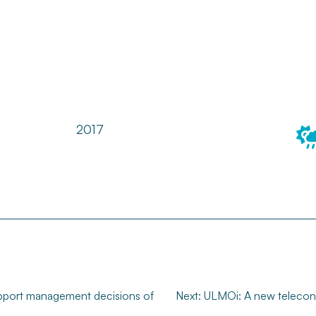
2017
upport management decisions of
Next:
ULMOi: A new teleconnec