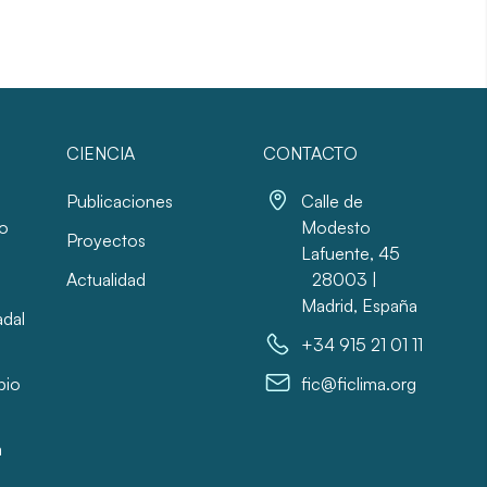
CIENCIA
CONTACTO
Publicaciones
Calle de
io
Modesto
Proyectos
Lafuente, 45
Actualidad
28003 |
Madrid, España
adal
+34 915 21 01 11
bio
fic@ficlima.org
a