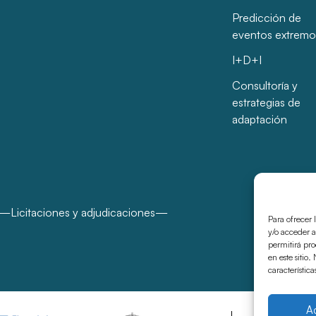
Predicción de
eventos extremo
I+D+I
Consultoría y
estrategias de
adaptación
Licitaciones y adjudicaciones
Para ofrecer 
y/o acceder a
permitirá pr
en este sitio
característica
A