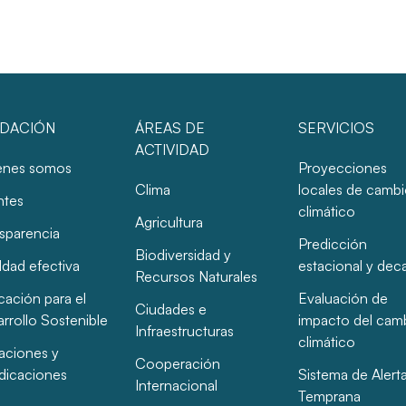
DACIÓN
ÁREAS DE
SERVICIOS
ACTIVIDAD
énes somos
Proyecciones
Clima
locales de camb
ntes
climático
Agricultura
sparencia
Predicción
Biodiversidad y
ldad efectiva
estacional y dec
Recursos Naturales
ación para el
Evaluación de
Ciudades e
rrollo Sostenible
impacto del cam
Infraestructuras
climático
taciones y
Cooperación
dicaciones
Sistema de Alert
Internacional
Temprana