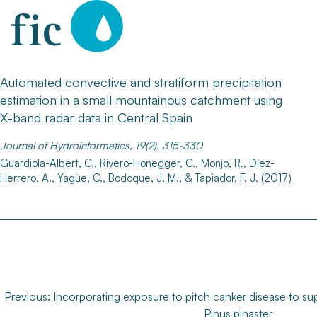
Skip
to
content
Automated convective and stratiform precipitation
estimation in a small mountainous catchment using
X-band radar data in Central Spain
Journal of Hydroinformatics, 19(2), 315-330
Guardiola-Albert, C., Rivero-Honegger, C., Monjo, R., Díez-
Herrero, A., Yagüe, C., Bodoque, J. M., & Tapiador, F. J. (2017)
Navegación
Previous:
Incorporating exposure to pitch canker disease to s
Pinus pinaster