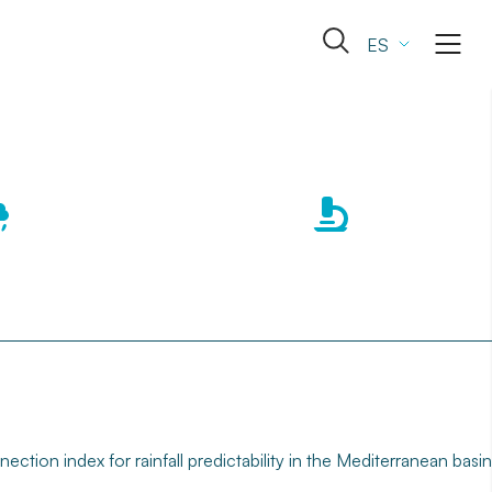
Abrir
ES
el
formulario
de
búsqueda
tion index for rainfall predictability in the Mediterranean basin