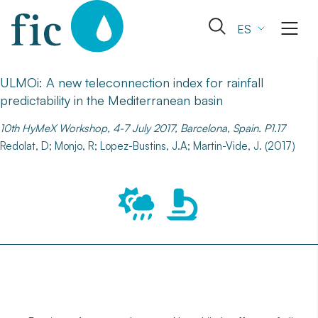
Skip
to
Abrir
ES
content
el
formulario
de
ULMOi: A new teleconnection index for rainfall
búsqueda
predictability in the Mediterranean basin
10th HyMeX Workshop, 4-7 July 2017, Barcelona, Spain. P1.17
Redolat, D; Monjo, R; Lopez-Bustins, J.A; Martin-Vide, J. (2017)