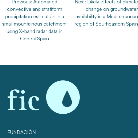
Navegación
Previous:
Automated
Next:
Likely effects of climate
convective and stratiform
change on groundwater
de
precipitation estimation in a
availability in a Mediterranean
entradas
small mountainous catchment
region of Southeastern Spain
using X-band radar data in
Central Spain
FUNDACIÓN